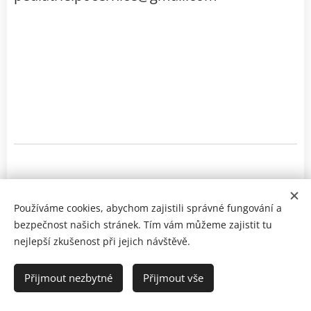
Používáme cookies, abychom zajistili správné fungování a
bezpečnost našich stránek. Tím vám můžeme zajistit tu
nejlepší zkušenost při jejich návštěvě.
PEDICLIN s.r.o.
© 2024
Přijmout nezbytné
Vytvořeno službou
Přijmout vše
Webnode
Cookies